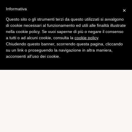
Informativa
×
Questo sito o gli strumenti terzi da questo utilizzati si avvalgono
App
di cookie necessari al funzionamento ed utili alle finalità illustrate
Telegram protegge le chat
nella cookie policy. Se vuoi saperne di più o negare il consenso
a tutti o ad alcuni cookie, consulta la
cookie policy
.
con codice o Touch ID
Chiudendo questo banner, scorrendo questa pagina, cliccando
di
Redazione
su un link o proseguendo la navigazione in altra maniera,
acconsenti all’uso dei cookie.