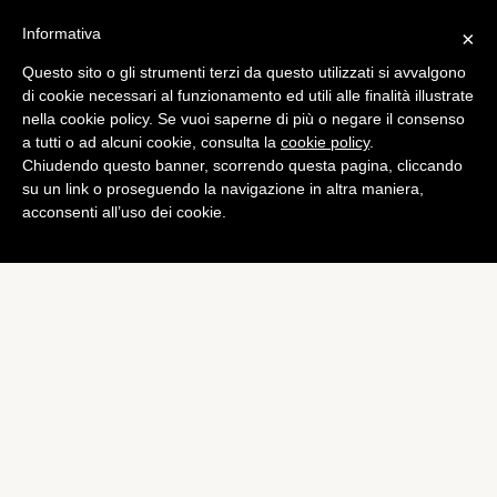
Informativa
×
Questo sito o gli strumenti terzi da questo utilizzati si avvalgono
Curiosità
di cookie necessari al funzionamento ed utili alle finalità illustrate
Perché febbraio ha 28
nella cookie policy. Se vuoi saperne di più o negare il consenso
a tutti o ad alcuni cookie, consulta la
cookie policy
.
giorni?
Chiudendo questo banner, scorrendo questa pagina, cliccando
di
Alessandro Moretti
su un link o proseguendo la navigazione in altra maniera,
acconsenti all’uso dei cookie.