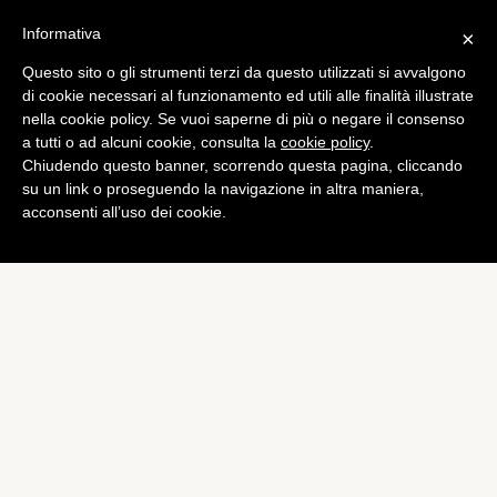
Informativa
×
Questo sito o gli strumenti terzi da questo utilizzati si avvalgono
Tech
di cookie necessari al funzionamento ed utili alle finalità illustrate
Apple: quando il Natale è
nella cookie policy. Se vuoi saperne di più o negare il consenso
a tutti o ad alcuni cookie, consulta la
cookie policy
.
realmente magico
Chiudendo questo banner, scorrendo questa pagina, cliccando
di
Redazione
su un link o proseguendo la navigazione in altra maniera,
acconsenti all’uso dei cookie.