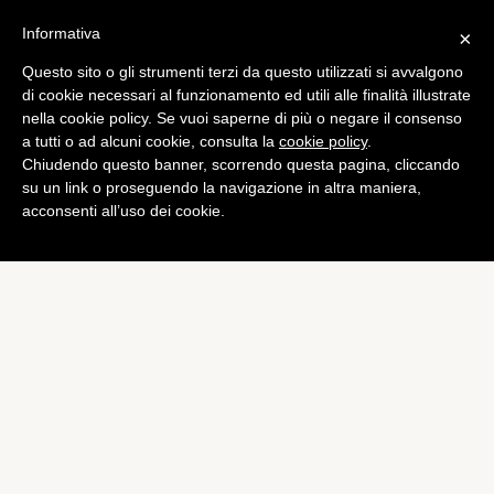
Informativa
×
Questo sito o gli strumenti terzi da questo utilizzati si avvalgono
Tech
di cookie necessari al funzionamento ed utili alle finalità illustrate
Xiaomi “Regina delle start-
nella cookie policy. Se vuoi saperne di più o negare il consenso
a tutti o ad alcuni cookie, consulta la
cookie policy
.
up”
Chiudendo questo banner, scorrendo questa pagina, cliccando
di
Francesco Tonini
su un link o proseguendo la navigazione in altra maniera,
acconsenti all’uso dei cookie.