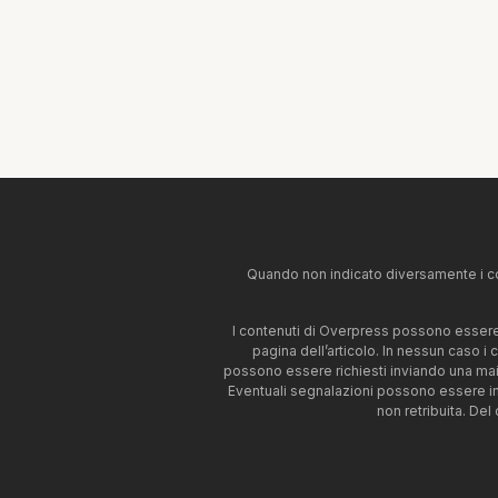
Quando non indicato diversamente i co
I contenuti di Overpress possono essere u
pagina dell’articolo. In nessun caso i
possono essere richiesti inviando una mai
Eventuali segnalazioni possono essere i
non retribuita. Del