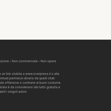
ibuzione – Non commerciale – Non opere
un link visibile a www.overpress.it o alla
tuali permessi diversi da quelli citati
enute offensive o contrarie al buon costume.
estata è da considerarsi del tutto gratuita e
li i singoli autori.