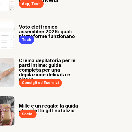
sia tu a scriverla
App
,
Tech
Voto elettronico
assemblee 2026: quali
piattaforme funzionano
Tech
Crema depilatoria per le
parti intime: guida
completa per una
depilazione delicata e
sicura
Consigli ed Esercizi
Mille e un regalo: la guida
al perfetto gift natalizio
Social