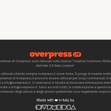
ntenuti di Overpress sono rilasciati sotto licenza “Creative Commons Attr
derivate 3.0 Italia License”.
tilizzati citando sempre overpress.it come fonte. Si prega di inserire inoltre 
 contenuti di Overpress.it possono essere utilizzati per scopi commerciali. Even
l a
info@overpress.it
. Ci riserviamo la facoltà di rimuovere informazioni rit
nviate a
info@overpress.it
. Salvo accordi scritti, la collaborazione a questa t
 contenuto degli articoli e degli annunci pubblicitari sono legalmente responsabi
Made with ❤️ in Italy by