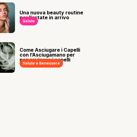
Una nuova beauty routine
per l’estate in arrivo
Salute
Come Asciugare i Capelli
con l’Asciugamano per
non rovinare i capelli
Salute e Benessere