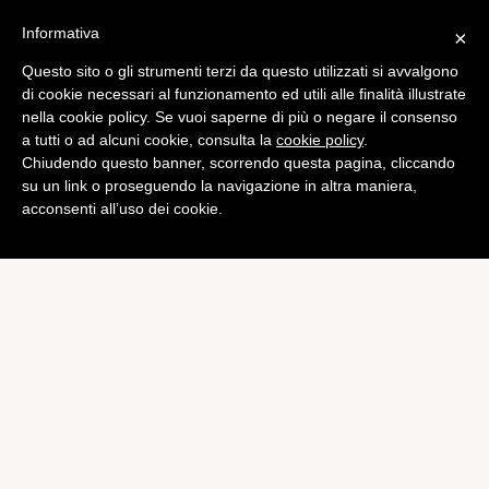
Informativa
×
Questo sito o gli strumenti terzi da questo utilizzati si avvalgono
Foto
di cookie necessari al funzionamento ed utili alle finalità illustrate
Tokina annuncia il nuovo
nella cookie policy. Se vuoi saperne di più o negare il consenso
a tutti o ad alcuni cookie, consulta la
cookie policy
.
AT-X 11-20mm f / 2.8 DX
Chiudendo questo banner, scorrendo questa pagina, cliccando
PRO
su un link o proseguendo la navigazione in altra maniera,
acconsenti all’uso dei cookie.
di
Giacomo Richichi