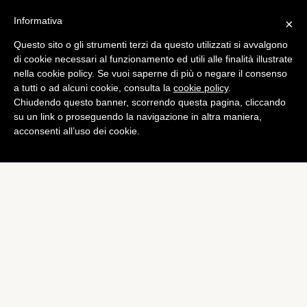
Informativa
×
Questo sito o gli strumenti terzi da questo utilizzati si avvalgono
Champions League
di cookie necessari al funzionamento ed utili alle finalità illustrate
Champions League: ecco il
nella cookie policy. Se vuoi saperne di più o negare il consenso
a tutti o ad alcuni cookie, consulta la
cookie policy
.
pallone della finale
Chiudendo questo banner, scorrendo questa pagina, cliccando
di
Alessandro Moretti
su un link o proseguendo la navigazione in altra maniera,
acconsenti all’uso dei cookie.