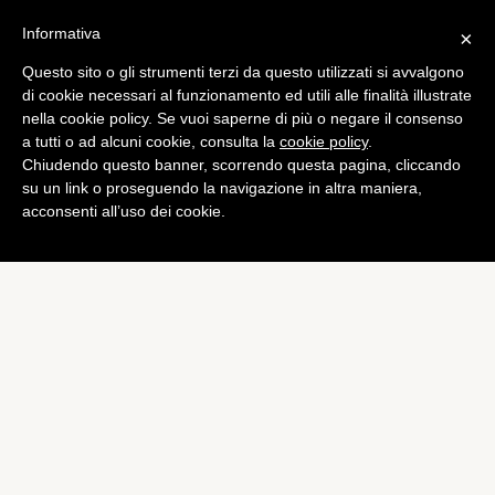
Informativa
×
Questo sito o gli strumenti terzi da questo utilizzati si avvalgono
Mobile
di cookie necessari al funzionamento ed utili alle finalità illustrate
Ubuntu Phone: lancio
nella cookie policy. Se vuoi saperne di più o negare il consenso
a tutti o ad alcuni cookie, consulta la
cookie policy
.
rinviato al 2015
Chiudendo questo banner, scorrendo questa pagina, cliccando
di
Piermanuele Sberni
su un link o proseguendo la navigazione in altra maniera,
acconsenti all’uso dei cookie.