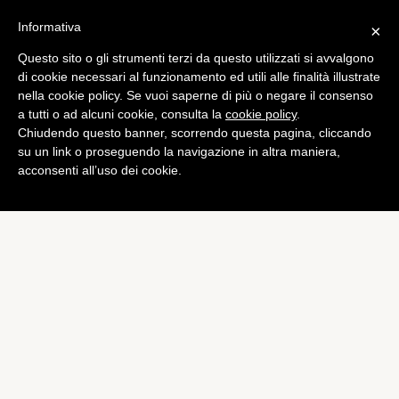
Informativa
×
Questo sito o gli strumenti terzi da questo utilizzati si avvalgono
Mobile
di cookie necessari al funzionamento ed utili alle finalità illustrate
Samsung Z1: primo
nella cookie policy. Se vuoi saperne di più o negare il consenso
a tutti o ad alcuni cookie, consulta la
cookie policy
.
smartphone Tizen nel 2015
Chiudendo questo banner, scorrendo questa pagina, cliccando
di
Riccardo Marconi
su un link o proseguendo la navigazione in altra maniera,
acconsenti all’uso dei cookie.