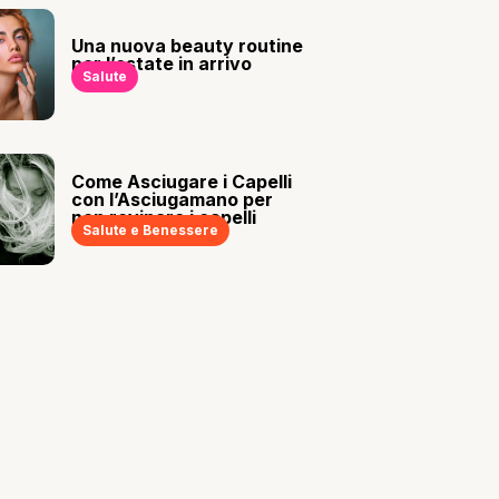
Una nuova beauty routine
per l’estate in arrivo
Salute
Come Asciugare i Capelli
con l’Asciugamano per
non rovinare i capelli
Salute e Benessere