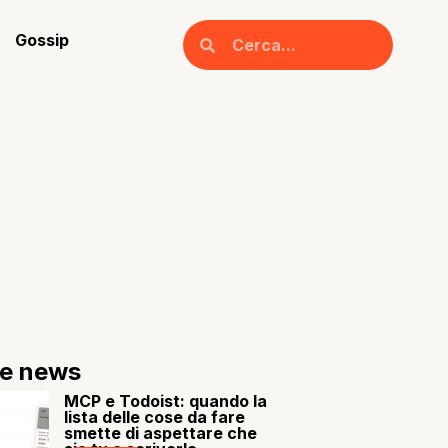
Gossip
re news
MCP e Todoist: quando la
lista delle cose da fare
smette di aspettare che