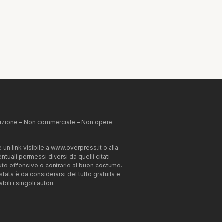
ibuzione – Non commerciale – Non opere
un link visibile a www.overpress.it o alla
tuali permessi diversi da quelli citati
enute offensive o contrarie al buon costume.
estata è da considerarsi del tutto gratuita e
li i singoli autori.