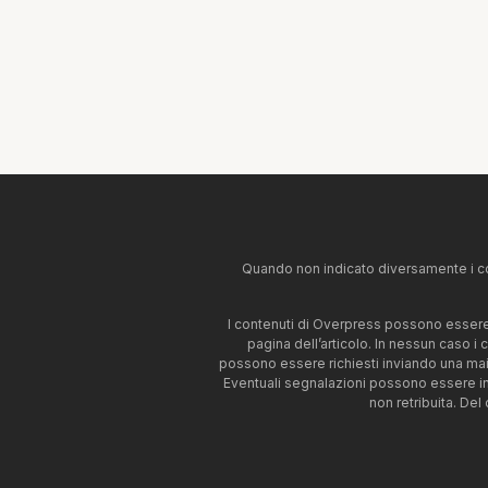
Quando non indicato diversamente i co
I contenuti di Overpress possono essere u
pagina dell’articolo. In nessun caso i
possono essere richiesti inviando una mai
Eventuali segnalazioni possono essere i
non retribuita. Del