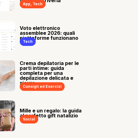
sia tu a scriverla
App
,
Tech
Voto elettronico
assemblee 2026: quali
piattaforme funzionano
Tech
Crema depilatoria per le
parti intime: guida
completa per una
depilazione delicata e
sicura
Consigli ed Esercizi
Mille e un regalo: la guida
al perfetto gift natalizio
Social