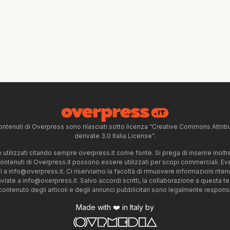
ntenuti di Overpress sono rilasciati sotto licenza “Creative Commons Attr
derivate 3.0 Italia License”.
tilizzati citando sempre overpress.it come fonte. Si prega di inserire inoltre 
 contenuti di Overpress.it possono essere utilizzati per scopi commerciali. Even
l a
info@overpress.it
. Ci riserviamo la facoltà di rimuovere informazioni rit
nviate a
info@overpress.it
. Salvo accordi scritti, la collaborazione a questa t
 contenuto degli articoli e degli annunci pubblicitari sono legalmente responsabi
Made with ❤️ in Italy by