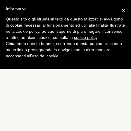
Informativa
×
Questo sito o gli strumenti terzi da questo utilizzati si avvalgono
Liga
di cookie necessari al funzionamento ed utili alle finalità illustrate
Real Madrid: anticipazioni
nella cookie policy. Se vuoi saperne di più o negare il consenso
a tutti o ad alcuni cookie, consulta la
cookie policy
.
sulla nuova maglia 2015-
Chiudendo questo banner, scorrendo questa pagina, cliccando
2016
su un link o proseguendo la navigazione in altra maniera,
acconsenti all’uso dei cookie.
di
Alessandro Moretti