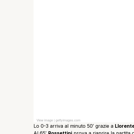
View image
|
gettyimages.com
Lo 0-3 arriva al minuto 50′ grazie a
Llorent
Al 65′
Rossettini
prova a riaprire la partita 