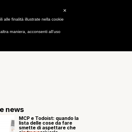
×
Gossip
alle finalità illustrate nella cookie
ltra maniera, acconsenti all’uso
re news
MCP e Todoist: quando la
lista delle cose da fare
smette di aspettare che