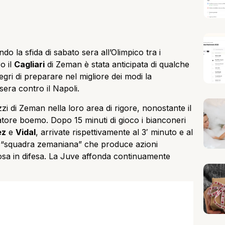
do la sfida di sabato sera all’Olimpico tra i
ro il
Cagliari
di Zeman è stata anticipata di qualche
gri di preparare nel migliore dei modi la
sera contro il Napoli.
zi di Zeman nella loro area di rigore, nonostante il
tore boemo. Dopo 15 minuti di gioco i bianconeri
ez
e
Vidal
, arrivate rispettivamente al 3′ minuto e al
ica “squadra zemaniana” che produce azioni
osa in difesa. La Juve affonda continuamente