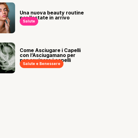
Una nuova beauty routine
per l’estate in arrivo
Salute
Come Asciugare i Capelli
con l’Asciugamano per
non rovinare i capelli
Salute e Benessere