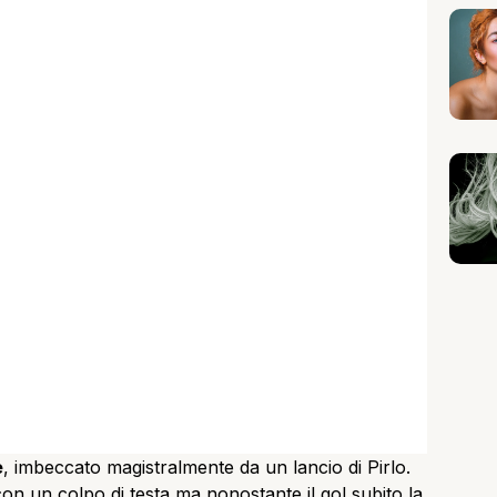
e
, imbeccato magistralmente da un lancio di Pirlo.
con un colpo di testa ma nonostante il gol subito la