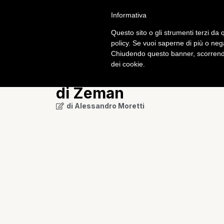
Informativa
Calcio
Tech
Questo sito o gli strumenti terzi da q
policy. Se vuoi saperne di più o neg
Chiudendo questo banner, scorrendo
Serie A
dei cookie.
La Juve torna a +4 dalla
di Zeman
di
Alessandro Moretti