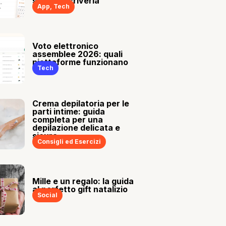
sia tu a scriverla
App
,
Tech
Voto elettronico
assemblee 2026: quali
piattaforme funzionano
Tech
Crema depilatoria per le
parti intime: guida
completa per una
depilazione delicata e
sicura
Consigli ed Esercizi
Mille e un regalo: la guida
al perfetto gift natalizio
Social