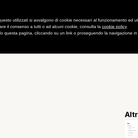
Gaming
Curiosità
Salute
Fitness
uesto utilizzati si avvalgono di cookie necessari al funzionamento ed utili 
are il consenso a tutti o ad alcuni cookie, consulta la
cookie policy
.
 questa pagina, cliccando su un link o proseguendo la navigazione in a
 Roma, battuto il Cagliari
Alt