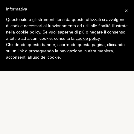
Informativa
×
Questo sito o gli strumenti terzi da questo utilizzati si avvalgono
Tech
di cookie necessari al funzionamento ed utili alle finalità illustrate
In arrivo nuovi diritti per i
nella cookie policy. Se vuoi saperne di più o negare il consenso
a tutti o ad alcuni cookie, consulta la
cookie policy
.
consumatori che
Chiudendo questo banner, scorrendo questa pagina, cliccando
acquistano online
su un link o proseguendo la navigazione in altra maniera,
acconsenti all’uso dei cookie.
di
Gianluca Belloni