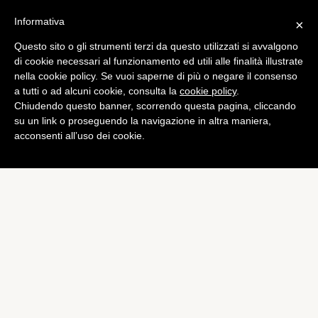
Informativa
×
Questo sito o gli strumenti terzi da questo utilizzati si avvalgono
Games
di cookie necessari al funzionamento ed utili alle finalità illustrate
La Terra di Mezzo: L’Ombra
nella cookie policy. Se vuoi saperne di più o negare il consenso
a tutti o ad alcuni cookie, consulta la
cookie policy
.
di Mordor, disponibile il DLC
Chiudendo questo banner, scorrendo questa pagina, cliccando
“Lord Of The Hunt”
su un link o proseguendo la navigazione in altra maniera,
acconsenti all’uso dei cookie.
di
Marco Simile