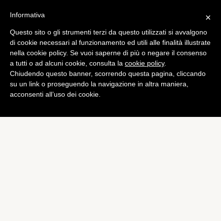
Informativa
×
Questo sito o gli strumenti terzi da questo utilizzati si avvalgono
Europa League
di cookie necessari al funzionamento ed utili alle finalità illustrate
Europa League: sorteggi
nella cookie policy. Se vuoi saperne di più o negare il consenso
a tutti o ad alcuni cookie, consulta la
cookie policy
.
fortunati per Napoli e Inter,
Chiudendo questo banner, scorrendo questa pagina, cliccando
la Roma pesca il Feyenoord
su un link o proseguendo la navigazione in altra maniera,
acconsenti all’uso dei cookie.
di
Alessandro Moretti