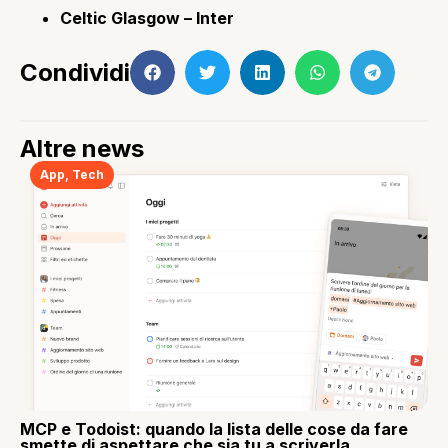
Celtic Glasgow – Inter
Condividi
Altre news
App
,
Tech
MCP e Todoist: quando la lista delle cose da fare
smette di aspettare che sia tu a scriverla