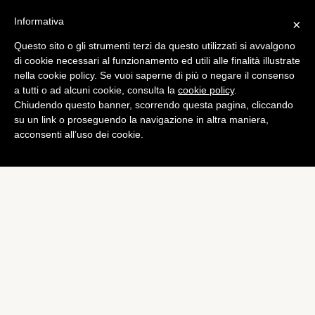
Informativa
×
Questo sito o gli strumenti terzi da questo utilizzati si avvalgono
Europa League
di cookie necessari al funzionamento ed utili alle finalità illustrate
Europa League: le possibili
nella cookie policy. Se vuoi saperne di più o negare il consenso
a tutti o ad alcuni cookie, consulta la
cookie policy
.
avversarie della Roma
Chiudendo questo banner, scorrendo questa pagina, cliccando
di
Alessandro Moretti
su un link o proseguendo la navigazione in altra maniera,
acconsenti all’uso dei cookie.