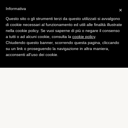
Informativa
×
Questo sito o gli strumenti terzi da questo utilizzati si avvalgono
Champions League
di cookie necessari al funzionamento ed utili alle finalità illustrate
La Juventus si qualifica agli
nella cookie policy. Se vuoi saperne di più o negare il consenso
a tutti o ad alcuni cookie, consulta la
cookie policy
.
ottavi, queste le possibili
Chiudendo questo banner, scorrendo questa pagina, cliccando
avversarie
su un link o proseguendo la navigazione in altra maniera,
acconsenti all’uso dei cookie.
di
Alessandro Moretti