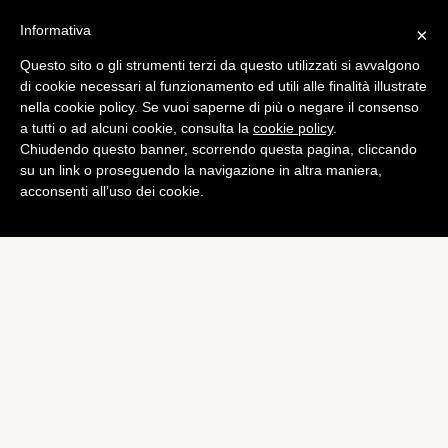
Informativa
×
Questo sito o gli strumenti terzi da questo utilizzati si avvalgono
Tech
di cookie necessari al funzionamento ed utili alle finalità illustrate
Google Chromecast arriva
nella cookie policy. Se vuoi saperne di più o negare il consenso
a tutti o ad alcuni cookie, consulta la
cookie policy
.
anche in India
Chiudendo questo banner, scorrendo questa pagina, cliccando
di
Davide Galli
su un link o proseguendo la navigazione in altra maniera,
acconsenti all’uso dei cookie.