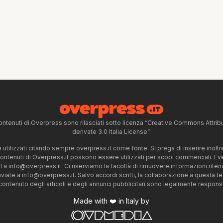
ntenuti di Overpress sono rilasciati sotto licenza “Creative Commons Attr
derivate 3.0 Italia License”.
tilizzati citando sempre overpress.it come fonte. Si prega di inserire inoltre 
 contenuti di Overpress.it possono essere utilizzati per scopi commerciali. Even
l a
info@overpress.it
. Ci riserviamo la facoltà di rimuovere informazioni rit
nviate a
info@overpress.it
. Salvo accordi scritti, la collaborazione a questa t
 contenuto degli articoli e degli annunci pubblicitari sono legalmente responsabi
Made with ❤️ in Italy by