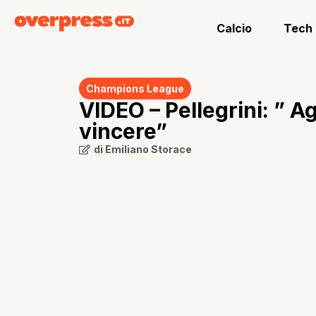
Calcio
Tech
Champions League
VIDEO – Pellegrini: ” A
vincere”
di
Emiliano Storace