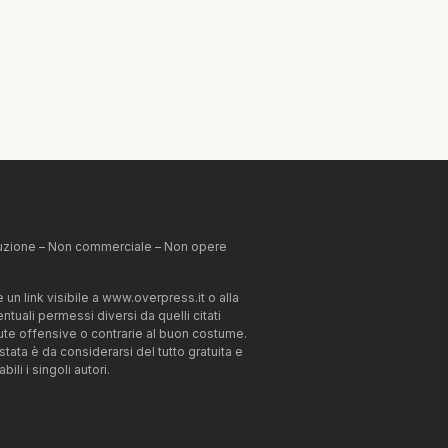
ibuzione – Non commerciale – Non opere
un link visibile a www.overpress.it o alla
tuali permessi diversi da quelli citati
enute offensive o contrarie al buon costume.
estata è da considerarsi del tutto gratuita e
li i singoli autori.