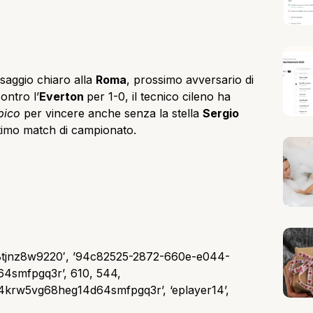
saggio chiaro alla
Roma
, prossimo avversario di
ontro l’
Everton
per 1-0, il tecnico cileno ha
pico
per vincere anche senza la stella
Sergio
ultimo match di campionato.
8tjnz8w9220′, ’94c82525-2872-660e-e044-
4smfpgq3r’, 610, 544,
4krw5vg68heg14d64smfpgq3r’, ‘eplayer14’,