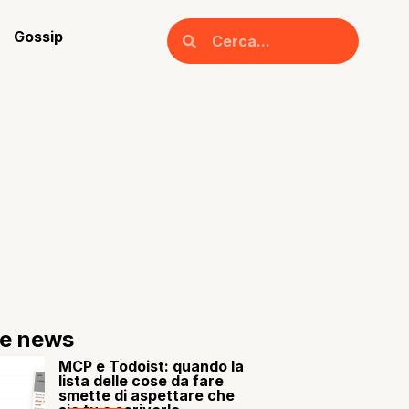
Gossip
re news
MCP e Todoist: quando la
lista delle cose da fare
smette di aspettare che