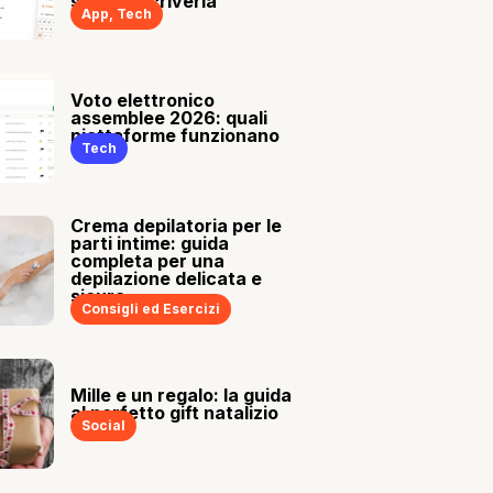
sia tu a scriverla
App
,
Tech
Voto elettronico
assemblee 2026: quali
piattaforme funzionano
Tech
Crema depilatoria per le
parti intime: guida
completa per una
depilazione delicata e
sicura
Consigli ed Esercizi
Mille e un regalo: la guida
al perfetto gift natalizio
Social