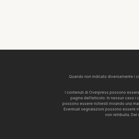
Quando non indicato diversamente i co
I contenuti di Overpress possono essere u
pagina dell’articolo. In nessun caso i
possono essere richiesti inviando una mai
Eventuali segnalazioni possono essere i
non retribuita. Del