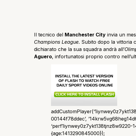
Il tecnico del
Manchester City
invia un mes
Champions League
. Subito dopo la vittoria c
dichiarato che la sua squadra andrà all’
Olim
Aguero
, infortunatosi proprio contro nell’
addCustomPlayer(‘1iynwey0z7ykt13
00144f78ddec’, ’14krw5vg68heg14d6
‘perf1iynwey0z7ykt138tjnz8w9220-1
{age:1413290845000});