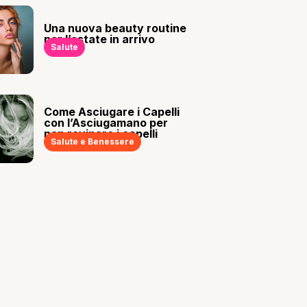
Una nuova beauty routine
per l’estate in arrivo
Salute
Come Asciugare i Capelli
con l’Asciugamano per
non rovinare i capelli
Salute e Benessere