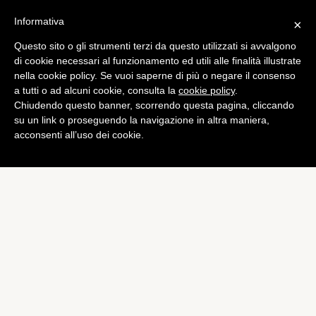
Informativa
×
Questo sito o gli strumenti terzi da questo utilizzati si avvalgono
Mobile
di cookie necessari al funzionamento ed utili alle finalità illustrate
Samsung Galaxy A7: ecco
nella cookie policy. Se vuoi saperne di più o negare il consenso
a tutti o ad alcuni cookie, consulta la
cookie policy
.
in foto il nuovo smartphone
Chiudendo questo banner, scorrendo questa pagina, cliccando
di
Luigi Sirito
su un link o proseguendo la navigazione in altra maniera,
acconsenti all’uso dei cookie.