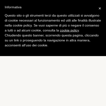
Informativa
×
Questo sito o gli strumenti terzi da questo utilizzati si avvalgono
Social
di cookie necessari al funzionamento ed utili alle finalità illustrate
Quando lo smartphone
nella cookie policy. Se vuoi saperne di più o negare il consenso
a tutti o ad alcuni cookie, consulta la
cookie policy
.
annienta il sonno
Chiudendo questo banner, scorrendo questa pagina, cliccando
di
Redazione
su un link o proseguendo la navigazione in altra maniera,
acconsenti all’uso dei cookie.