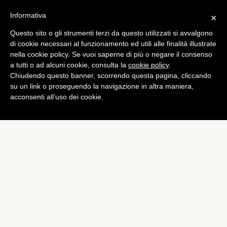
Informativa
×
Questo sito o gli strumenti terzi da questo utilizzati si avvalgono
Games
di cookie necessari al funzionamento ed utili alle finalità illustrate
Emagon, Sony preannuncia
nella cookie policy. Se vuoi saperne di più o negare il consenso
a tutti o ad alcuni cookie, consulta la
cookie policy
.
“il segreto meglio custodito
Chiudendo questo banner, scorrendo questa pagina, cliccando
di PlayStation”
su un link o proseguendo la navigazione in altra maniera,
acconsenti all’uso dei cookie.
di
Marco Simile