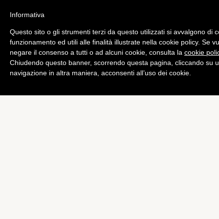
Informativa
Questo sito o gli strumenti terzi da questo utilizzati si avvalgono di 
Bundesliga
funzionamento ed utili alle finalità illustrate nella cookie policy. Se 
VIDEO – Tutti i gol del
negare il consenso a tutti o ad alcuni cookie, consulta la
cookie poli
Chiudendo questo banner, scorrendo questa pagina, cliccando su u
sabato in Bundesliga
navigazione in altra maniera, acconsenti all’uso dei cookie.
di
Emiliano Storace