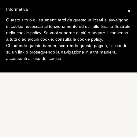
Informativa
×
Questo sito o gli strumenti terzi da questo utilizzati si avvalgono
Champions League
di cookie necessari al funzionamento ed utili alle finalità illustrate
Champions, la Juventus
nella cookie policy. Se vuoi saperne di più o negare il consenso
a tutti o ad alcuni cookie, consulta la
cookie policy
.
con un piede negli ottavi
Chiudendo questo banner, scorrendo questa pagina, cliccando
di
Carla Santirocco
su un link o proseguendo la navigazione in altra maniera,
acconsenti all’uso dei cookie.