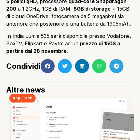
5 pollici qHD,
processore
quad-core Snapdragon
200
a 1.2GHz, 1GB di RAM,
8GB di storage
+ 15GB
di cloud OneDrive, fotocamera da 5 megapixel sia
anteriore che posteriore e una batteria da 1905mAh.
In India Lumia 535 sarà disponibile presso Vodafone,
BoxTV, Flipkart e Paytm ad un
prezzo di 150$ a
partire dal 28 novembre.
Condividi
Altre news
App
,
Tech