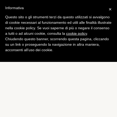
Informativa
×
Questo sito o gli strumenti terzi da questo utilizzati si avvalgono
Mobile
di cookie necessari al funzionamento ed utili alle finalità illustrate
Lumia 535, in India dal 28
nella cookie policy. Se vuoi saperne di più o negare il consenso
a tutti o ad alcuni cookie, consulta la
cookie policy
.
novembre
Chiudendo questo banner, scorrendo questa pagina, cliccando
di
Redazione
su un link o proseguendo la navigazione in altra maniera,
acconsenti all’uso dei cookie.