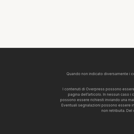
Quando non indicato diversamente i co
I contenuti di Overpress possono essere u
pagina dell’articolo. In nessun caso i
possono essere richiesti inviando una mai
Eventuali segnalazioni possono essere i
non retribuita. Del