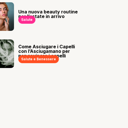
Una nuova beauty routine
per l’estate in arrivo
Salute
Come Asciugare i Capelli
con l’Asciugamano per
non rovinare i capelli
Salute e Benessere