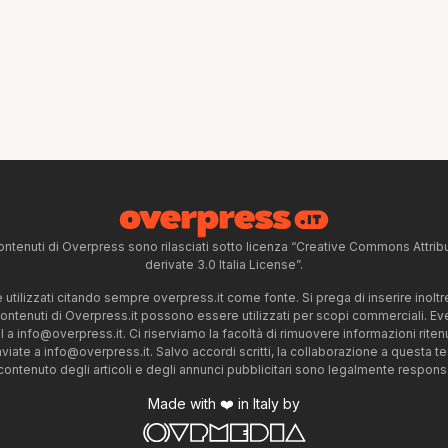
ntenuti di Overpress sono rilasciati sotto licenza “Creative Commons Attr
derivate 3.0 Italia License”.
tilizzati citando sempre overpress.it come fonte. Si prega di inserire inoltre 
 contenuti di Overpress.it possono essere utilizzati per scopi commerciali. Even
l a
info@overpress.it
. Ci riserviamo la facoltà di rimuovere informazioni rit
nviate a
info@overpress.it
. Salvo accordi scritti, la collaborazione a questa t
 contenuto degli articoli e degli annunci pubblicitari sono legalmente responsabi
Made with ❤️ in Italy by