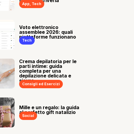
sia tu a scriverla
App
,
Tech
Voto elettronico
assemblee 2026: quali
piattaforme funzionano
Tech
Crema depilatoria per le
parti intime: guida
completa per una
depilazione delicata e
sicura
Consigli ed Esercizi
Mille e un regalo: la guida
al perfetto gift natalizio
Social