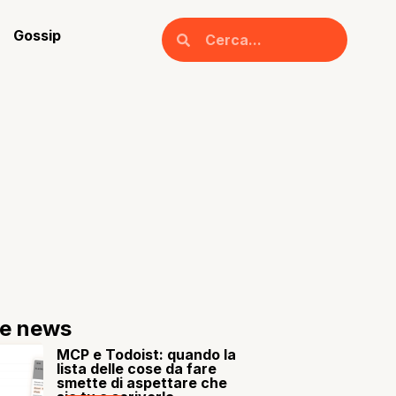
Gossip
re news
MCP e Todoist: quando la
lista delle cose da fare
smette di aspettare che