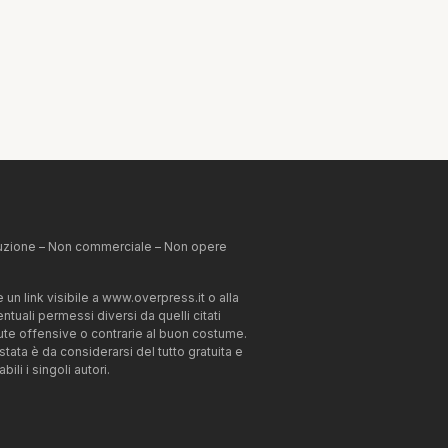
ibuzione – Non commerciale – Non opere
un link visibile a www.overpress.it o alla
tuali permessi diversi da quelli citati
enute offensive o contrarie al buon costume.
estata è da considerarsi del tutto gratuita e
li i singoli autori.