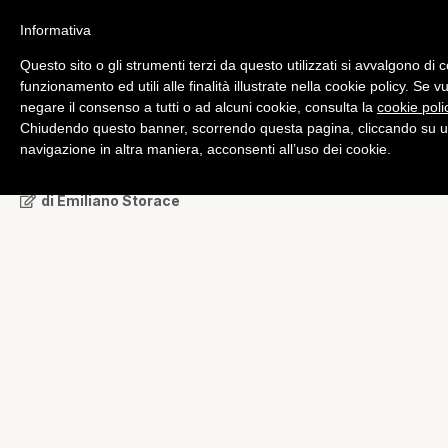
Informativa
Questo sito o gli strumenti terzi da questo utilizzati si avvalgono di 
Bundesliga
,
Champions League
funzionamento ed utili alle finalità illustrate nella cookie policy. Se 
VIDEO – Di Matteo:
negare il consenso a tutti o ad alcuni cookie, consulta la
cookie poli
Chiudendo questo banner, scorrendo questa pagina, cliccando su u
“nessuna rivincita, il
navigazione in altra maniera, acconsenti all’uso dei cookie.
Chelsea è il passato”
di
Emiliano Storace