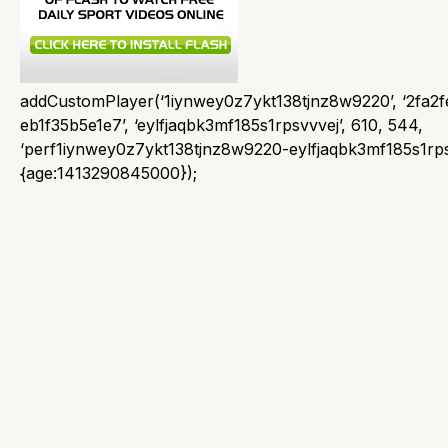
addCustomPlayer(‘1iynwey0z7ykt138tjnz8w9220’, ‘2fa2
eb1f35b5e1e7’, ‘eylfjaqbk3mf185s1rpsvvvej’, 610, 544,
‘perf1iynwey0z7ykt138tjnz8w9220-eylfjaqbk3mf185s1rpsvv
{age:1413290845000});