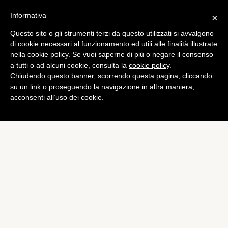
Informativa
×
Questo sito o gli strumenti terzi da questo utilizzati si avvalgono
Tech
di cookie necessari al funzionamento ed utili alle finalità illustrate
La pubblicità di Google che
nella cookie policy. Se vuoi saperne di più o negare il consenso
a tutti o ad alcuni cookie, consulta la
cookie policy
.
incanta Times Square
Chiudendo questo banner, scorrendo questa pagina, cliccando
di
Lorenzo Bonechi
su un link o proseguendo la navigazione in altra maniera,
acconsenti all’uso dei cookie.