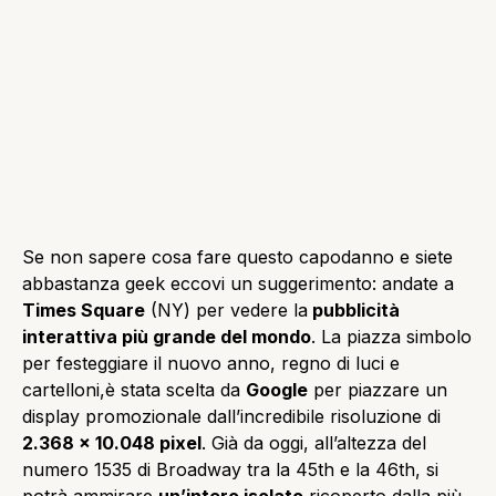
Se non sapere cosa fare questo capodanno e siete
abbastanza geek eccovi un suggerimento: andate a
Times Square
(NY) per vedere la
pubblicità
interattiva più grande del mondo
. La piazza simbolo
per festeggiare il nuovo anno, regno di luci e
cartelloni,è stata scelta da
Google
per piazzare un
display promozionale dall’incredibile risoluzione di
2.368 x 10.048 pixel
. Già da oggi, all’altezza del
numero 1535 di Broadway tra la 45th e la 46th, si
potrà ammirare
un’intero isolato
ricoperto dalla più