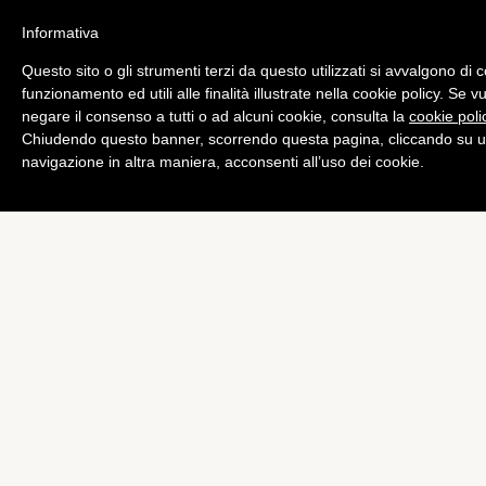
Informativa
Questo sito o gli strumenti terzi da questo utilizzati si avvalgono di 
Bundesliga
funzionamento ed utili alle finalità illustrate nella cookie policy. Se 
VIDEO – I gol del sabato di
negare il consenso a tutti o ad alcuni cookie, consulta la
cookie poli
Chiudendo questo banner, scorrendo questa pagina, cliccando su u
Bundesliga
navigazione in altra maniera, acconsenti all’uso dei cookie.
di
Emiliano Storace