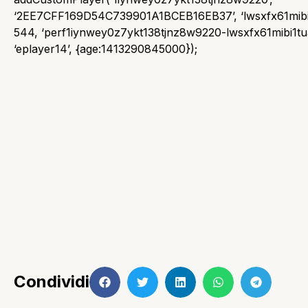
‘2EE7CFF169D54C739901A1BCEB16EB37’, ‘lwsxfx61mibi1
544, ‘perf1iynwey0z7ykt138tjnz8w9220-lwsxfx61mibi1tu
‘eplayer14’, {age:1413290845000});
Condividi