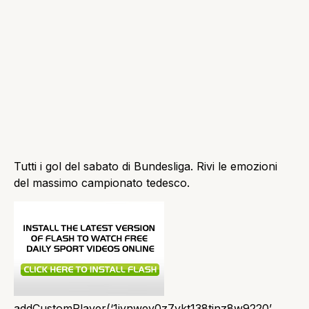
Tutti i gol del sabato di Bundesliga. Rivi le emozioni
del massimo campionato tedesco.
addCustomPlayer(‘1iynwey0z7ykt138tjnz8w9220’,