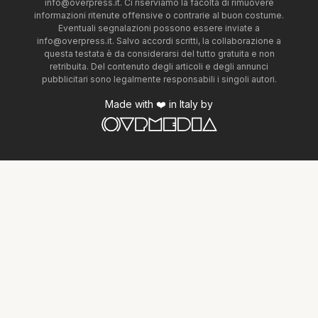
info@overpress.it
. Ci riserviamo la facoltà di rimuovere
informazioni ritenute offensive o contrarie al buon costume.
Eventuali segnalazioni possono essere inviate a
info@overpress.it
. Salvo accordi scritti, la collaborazione a
questa testata è da considerarsi del tutto gratuita e non
retribuita. Del contenuto degli articoli e degli annunci
pubblicitari sono legalmente responsabili i singoli autori.
Made with ❤️ in Italy by