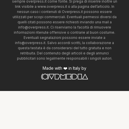
sempre overpress.it come fonte. Si prega di inserire inoltre un
link visibile a www.overpress.it o alla pagina dell’articolo. In
nessun caso i contenuti di Overpress.it possono essere
utilizzati per scopi commerciali. Eventuali permessi diversi da
quelli citati possono essere richiesti inviando una mail a
info@overpress.it
. Ci riserviamo la facoltà di rimuovere
informazioni ritenute offensive o contrarie al buon costume.
Eventuali segnalazioni possono essere inviate a
info@overpress.it
. Salvo accordi scritti, la collaborazione a
questa testata è da considerarsi del tutto gratuita e non
retribuita. Del contenuto degli articoli e degli annunci
pubblicitari sono legalmente responsabili i singoli autori.
Made with ❤️ in Italy by