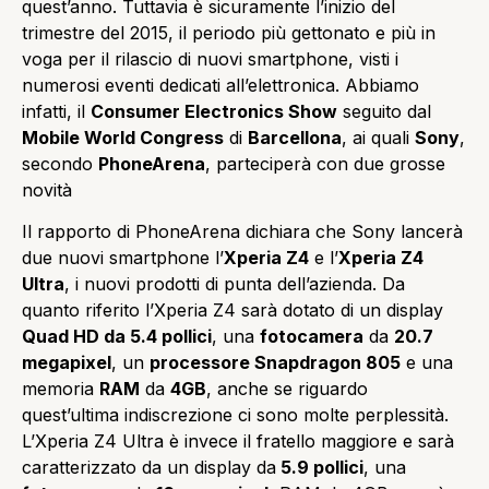
quest’anno. Tuttavia è sicuramente l’inizio del
trimestre del 2015, il periodo più gettonato e più in
voga per il rilascio di nuovi smartphone, visti i
numerosi eventi dedicati all’elettronica. Abbiamo
infatti, il
Consumer Electronics Show
seguito dal
Mobile World Congress
di
Barcellona
, ai quali
Sony
,
secondo
PhoneArena
, parteciperà con due grosse
novità
Il rapporto di PhoneArena dichiara che Sony lancerà
due nuovi smartphone l’
Xperia Z4
e l’
Xperia Z4
Ultra
, i nuovi prodotti di punta dell’azienda. Da
quanto riferito l’Xperia Z4 sarà dotato di un display
Quad HD da 5.4 pollici
, una
fotocamera
da
20.7
megapixel
, un
processore Snapdragon 805
e una
memoria
RAM
da
4GB
, anche se riguardo
quest’ultima indiscrezione ci sono molte perplessità.
L’Xperia Z4 Ultra è invece il fratello maggiore e sarà
caratterizzato da un display da
5.9 pollici
, una