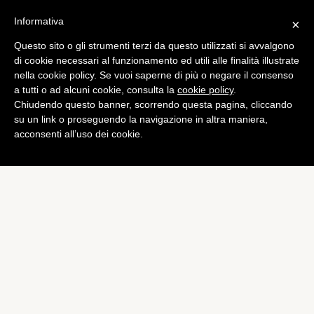
Informativa
×
Questo sito o gli strumenti terzi da questo utilizzati si avvalgono
Mobile
di cookie necessari al funzionamento ed utili alle finalità illustrate
Sony svelerà Xperia Z4 e
nella cookie policy. Se vuoi saperne di più o negare il consenso
a tutti o ad alcuni cookie, consulta la
cookie policy
.
Xperia Z4 Ultra il 5 Gennaio
Chiudendo questo banner, scorrendo questa pagina, cliccando
2015
su un link o proseguendo la navigazione in altra maniera,
acconsenti all’uso dei cookie.
di
Redazione