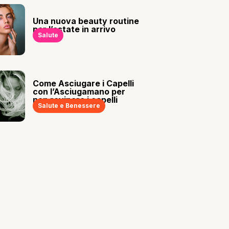
Una nuova beauty routine
per l’estate in arrivo
Salute
Come Asciugare i Capelli
con l’Asciugamano per
non rovinare i capelli
Salute e Benessere