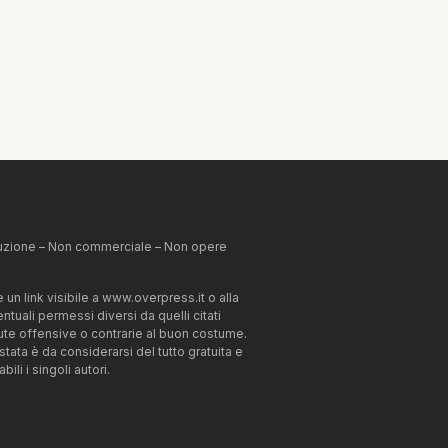
ibuzione – Non commerciale – Non opere
un link visibile a www.overpress.it o alla
tuali permessi diversi da quelli citati
enute offensive o contrarie al buon costume.
estata è da considerarsi del tutto gratuita e
li i singoli autori.