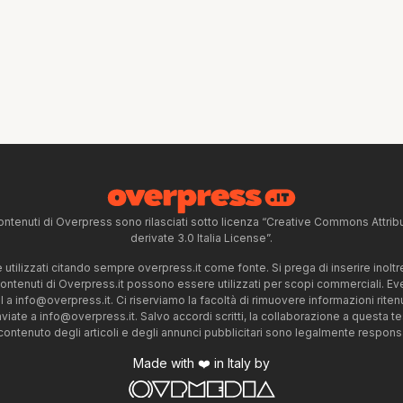
ntenuti di Overpress sono rilasciati sotto licenza “Creative Commons Attr
derivate 3.0 Italia License”.
tilizzati citando sempre overpress.it come fonte. Si prega di inserire inoltre 
 contenuti di Overpress.it possono essere utilizzati per scopi commerciali. Even
l a
info@overpress.it
. Ci riserviamo la facoltà di rimuovere informazioni rit
nviate a
info@overpress.it
. Salvo accordi scritti, la collaborazione a questa t
 contenuto degli articoli e degli annunci pubblicitari sono legalmente responsabi
Made with ❤️ in Italy by