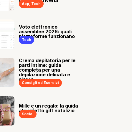
sia tu a scriverla
App
,
Tech
Voto elettronico
assemblee 2026: quali
piattaforme funzionano
Tech
Crema depilatoria per le
parti intime: guida
completa per una
depilazione delicata e
sicura
Consigli ed Esercizi
Mille e un regalo: la guida
al perfetto gift natalizio
Social