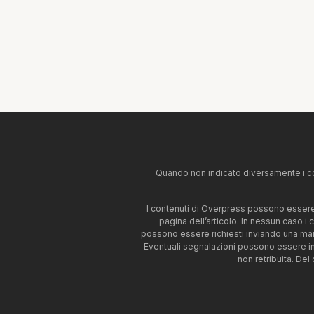
Quando non indicato diversamente i co
I contenuti di Overpress possono essere u
pagina dell’articolo. In nessun caso i
possono essere richiesti inviando una mai
Eventuali segnalazioni possono essere i
non retribuita. Del