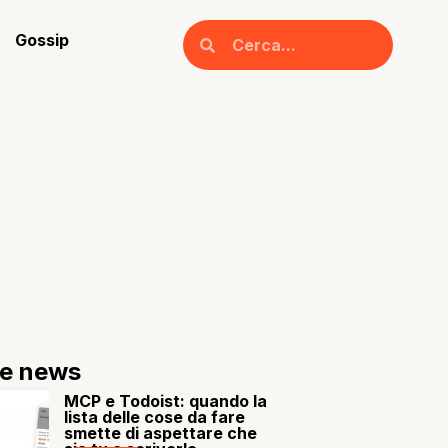
Gossip
re news
MCP e Todoist: quando la
lista delle cose da fare
smette di aspettare che