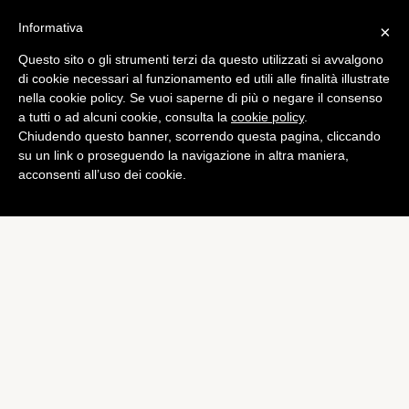
Informativa
×
Questo sito o gli strumenti terzi da questo utilizzati si avvalgono
Tech
di cookie necessari al funzionamento ed utili alle finalità illustrate
Qualcomm annuncia il
nella cookie policy. Se vuoi saperne di più o negare il consenso
a tutti o ad alcuni cookie, consulta la
cookie policy
.
modem 9×45 Qualcomm
Chiudendo questo banner, scorrendo questa pagina, cliccando
Gobi
su un link o proseguendo la navigazione in altra maniera,
acconsenti all’uso dei cookie.
di
Redazione