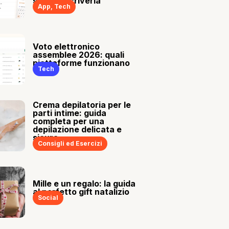
sia tu a scriverla
App
,
Tech
Voto elettronico
assemblee 2026: quali
piattaforme funzionano
Tech
Crema depilatoria per le
parti intime: guida
completa per una
depilazione delicata e
sicura
Consigli ed Esercizi
Mille e un regalo: la guida
al perfetto gift natalizio
Social