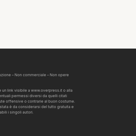
ibuzione – Non commerciale – Non opere
un link visibile a www.overpress.it o alla
tuali permessi diversi da quelli citati
enute offensive o contrarie al buon costume.
estata è da considerarsi del tutto gratuita e
li i singoli autori.