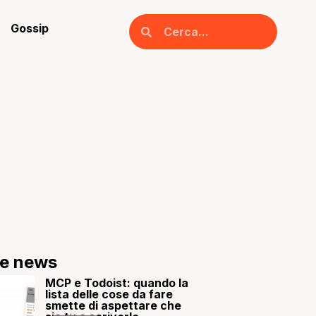
Gossip
re news
MCP e Todoist: quando la
lista delle cose da fare
smette di aspettare che