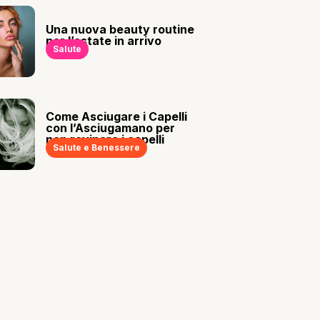
Una nuova beauty routine
per l’estate in arrivo
Salute
Come Asciugare i Capelli
con l’Asciugamano per
non rovinare i capelli
Salute e Benessere