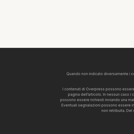
Quando non indicato diversamente i co
I contenuti di Overpress possono essere u
pagina dell’articolo. In nessun caso i
possono essere richiesti inviando una mai
Eventuali segnalazioni possono essere i
non retribuita. Del