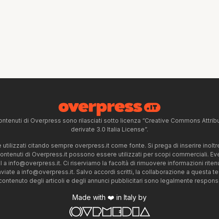
ntenuti di Overpress sono rilasciati sotto licenza “Creative Commons Attr
derivate 3.0 Italia License”.
tilizzati citando sempre overpress.it come fonte. Si prega di inserire inoltre 
 contenuti di Overpress.it possono essere utilizzati per scopi commerciali. Even
l a
info@overpress.it
. Ci riserviamo la facoltà di rimuovere informazioni rit
nviate a
info@overpress.it
. Salvo accordi scritti, la collaborazione a questa t
 contenuto degli articoli e degli annunci pubblicitari sono legalmente responsabi
Made with ❤️ in Italy by