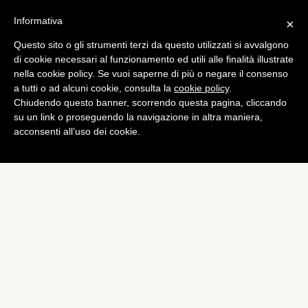
Informativa
×
Questo sito o gli strumenti terzi da questo utilizzati si avvalgono
Mobile
di cookie necessari al funzionamento ed utili alle finalità illustrate
iPhone 6 ha fallito, utenti
nella cookie policy. Se vuoi saperne di più o negare il consenso
a tutti o ad alcuni cookie, consulta la
cookie policy
.
Android fedeli al loro
Chiudendo questo banner, scorrendo questa pagina, cliccando
terminale
su un link o proseguendo la navigazione in altra maniera,
acconsenti all’uso dei cookie.
di
Redazione