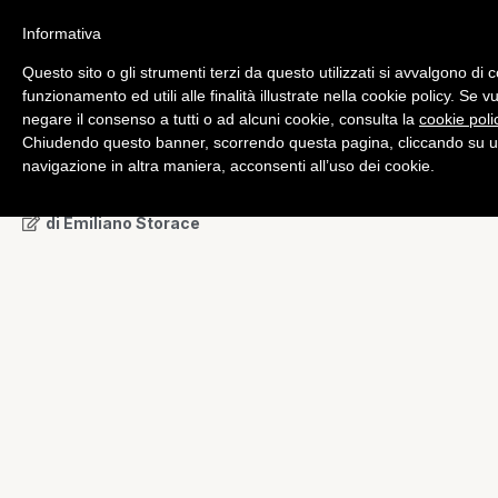
Informativa
Questo sito o gli strumenti terzi da questo utilizzati si avvalgono di 
Nazionali
funzionamento ed utili alle finalità illustrate nella cookie policy. Se 
VIDEO – Rammarico De
negare il consenso a tutti o ad alcuni cookie, consulta la
cookie poli
Chiudendo questo banner, scorrendo questa pagina, cliccando su u
Biasi: “Peccato, potevamo
navigazione in altra maniera, acconsenti all’uso dei cookie.
vincere”
di
Emiliano Storace