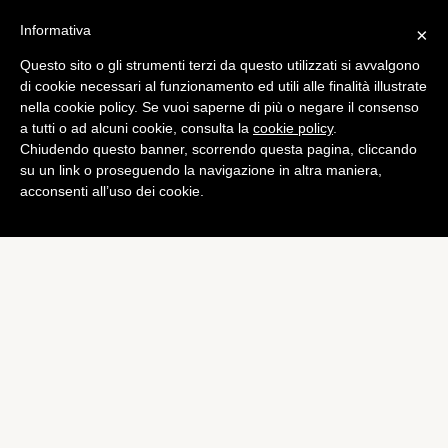
Informativa
×
Questo sito o gli strumenti terzi da questo utilizzati si avvalgono
Tech
di cookie necessari al funzionamento ed utili alle finalità illustrate
Apple lavora ad uno
nella cookie policy. Se vuoi saperne di più o negare il consenso
a tutti o ad alcuni cookie, consulta la
cookie policy
.
Shazam per i film
Chiudendo questo banner, scorrendo questa pagina, cliccando
di
Redazione
su un link o proseguendo la navigazione in altra maniera,
acconsenti all’uso dei cookie.