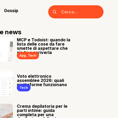
Gossip
re news
MCP e Todoist: quando la
lista delle cose da fare
smette di aspettare che
sia tu a scriverla
App
,
Tech
Voto elettronico
assemblee 2026: quali
piattaforme funzionano
Tech
Crema depilatoria per le
parti intime: guida
completa per una