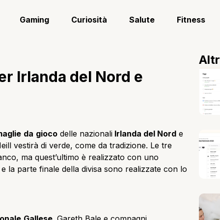
Gaming
Curiosità
Salute
Fitness
Alt
r Irlanda del Nord e
aglie
da
gioco
delle nazionali
Irlanda del Nord
e
ill vestirà di verde, come da tradizione. Le tre
bianco, ma quest’ultimo è realizzato con uno
e la parte finale della divisa sono realizzate con lo
ionale
Gallese
. Gareth Bale e compagni