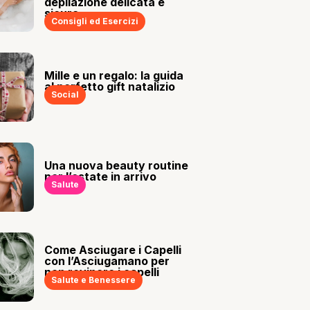
depilazione delicata e
sicura
Consigli ed Esercizi
Mille e un regalo: la guida
al perfetto gift natalizio
Social
Una nuova beauty routine
per l’estate in arrivo
Salute
Come Asciugare i Capelli
con l’Asciugamano per
non rovinare i capelli
Salute e Benessere