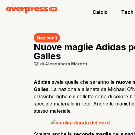
Calcio
Tech
Nazionali
Nuove maglie Adidas pe
Galles
di
Alessandro Moretti
Adidas
svela quelle che saranno le
nuove m
Galles
. La nazionale allenata da Michael O’Ne
classiche righe e il colletto sono di colore 
speciale materiale in rete. Anche le maniche 
stesso materiale.
Svelata anche la
seconda
maglia
della
naz