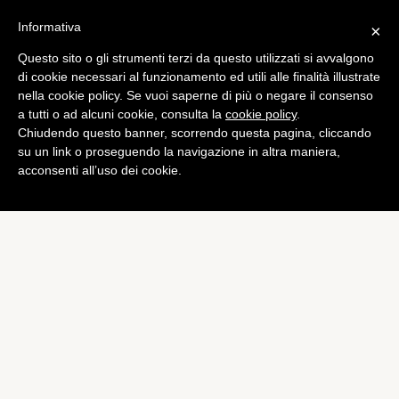
Informativa
×
Questo sito o gli strumenti terzi da questo utilizzati si avvalgono
Bundesliga
,
Calciomercato
di cookie necessari al funzionamento ed utili alle finalità illustrate
Dortmund, Trapp e Burki
nella cookie policy. Se vuoi saperne di più o negare il consenso
a tutti o ad alcuni cookie, consulta la
cookie policy
.
osservati speciali
Chiudendo questo banner, scorrendo questa pagina, cliccando
di
Emiliano Storace
su un link o proseguendo la navigazione in altra maniera,
acconsenti all’uso dei cookie.