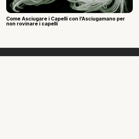
Come Asciugare i Capelli con l’Asciugamano per
non rovinare i capelli
Quando non indicato diversamente i contenuti di Overpress
sono rilasciati sotto licenza “Creative Commons Attribuzione –
Non commerciale – Non opere derivate 3.0 Italia License”.
I contenuti di Overpress possono essere utilizzati citando
sempre overpress.it come fonte. Si prega di inserire inoltre un
link visibile a www.overpress.it o alla pagina dell’articolo. In
nessun caso i contenuti di Overpress.it possono essere
utilizzati per scopi commerciali. Eventuali permessi diversi da
quelli citati possono essere richiesti inviando una mail a
info@overpress.it
. Ci riserviamo la facoltà di rimuovere
informazioni ritenute offensive o contrarie al buon costume.
Eventuali segnalazioni possono essere inviate a