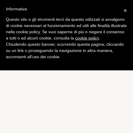
Informativa
×
Questo sito o gli strumenti terzi da questo utilizzati si avvalgono
Tech
di cookie necessari al funzionamento ed utili alle finalità illustrate
ZTE Nubia Z9: immagine
nella cookie policy. Se vuoi saperne di più o negare il consenso
a tutti o ad alcuni cookie, consulta la
cookie policy
.
leaked e rumors
Chiudendo questo banner, scorrendo questa pagina, cliccando
di
Riccardo Marconi
su un link o proseguendo la navigazione in altra maniera,
acconsenti all’uso dei cookie.