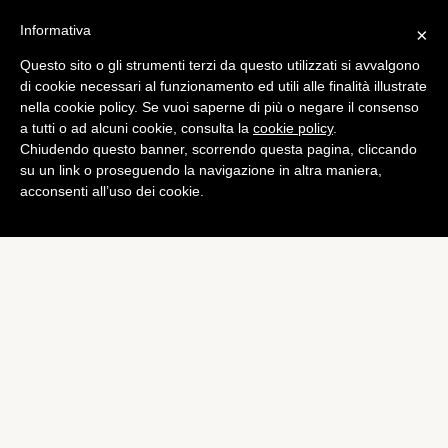
Informativa
×
Questo sito o gli strumenti terzi da questo utilizzati si avvalgono
Tech
di cookie necessari al funzionamento ed utili alle finalità illustrate
Android Wear 5.0 Lillipop, le
nella cookie policy. Se vuoi saperne di più o negare il consenso
a tutti o ad alcuni cookie, consulta la
cookie policy
.
prime immagini
Chiudendo questo banner, scorrendo questa pagina, cliccando
di
Piermanuele Sberni
su un link o proseguendo la navigazione in altra maniera,
acconsenti all’uso dei cookie.