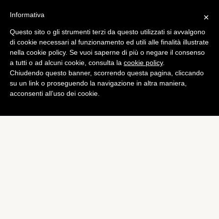
Informativa
×
Questo sito o gli strumenti terzi da questo utilizzati si avvalgono
Cronaca
di cookie necessari al funzionamento ed utili alle finalità illustrate
Torino: arrestati due
nella cookie policy. Se vuoi saperne di più o negare il consenso
a tutti o ad alcuni cookie, consulta la
cookie policy
.
giardinieri, hanno messo a
Chiudendo questo banner, scorrendo questa pagina, cliccando
segno almeno 8 rapine
su un link o proseguendo la navigazione in altra maniera,
acconsenti all’uso dei cookie.
di
Redazione