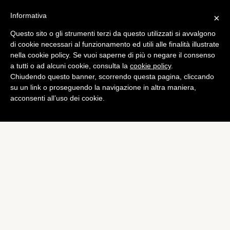
Informativa
×
Questo sito o gli strumenti terzi da questo utilizzati si avvalgono
Gossip
di cookie necessari al funzionamento ed utili alle finalità illustrate
George Clooney ha detto sì.
nella cookie policy. Se vuoi saperne di più o negare il consenso
a tutti o ad alcuni cookie, consulta la
cookie policy
.
A Venezia il matrimonio con
Chiudendo questo banner, scorrendo questa pagina, cliccando
Amal Alamuddin
su un link o proseguendo la navigazione in altra maniera,
acconsenti all’uso dei cookie.
di
Laura Iannini