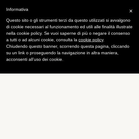
Informativa
×
Questo sito o gli strumenti terzi da questo utilizzati si avvalgono
Cronaca
di cookie necessari al funzionamento ed utili alle finalità illustrate
Ucraina: tregua tra Kiev e
nella cookie policy. Se vuoi saperne di più o negare il consenso
a tutti o ad alcuni cookie, consulta la
cookie policy
.
Mosca
Chiudendo questo banner, scorrendo questa pagina, cliccando
di
Redazione
su un link o proseguendo la navigazione in altra maniera,
acconsenti all’uso dei cookie.