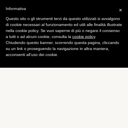
Informativa
×
Questo sito o gli strumenti terzi da questo utilizzati si avvalgono
App
di cookie necessari al funzionamento ed utili alle finalità illustrate
Spotify per iOS si aggiorna
nella cookie policy. Se vuoi saperne di più o negare il consenso
a tutti o ad alcuni cookie, consulta la
cookie policy
.
e arriva l’equalizzatore
Chiudendo questo banner, scorrendo questa pagina, cliccando
di
Redazione
su un link o proseguendo la navigazione in altra maniera,
acconsenti all’uso dei cookie.