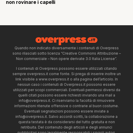
non rovinare i capelli
Quando non indicato diversamente i contenuti di Overpress
sono rilasciati sotto licenza “Creative Commons Attribuzione –
Non commerciale – Non opere derivate 3.0 Italia License”.
I contenuti di Overpress possono essere utilizzati citando
sempre overpress.it come fonte. Si prega di inserire inoltre un
link visibile a www.overpress.it o alla pagina dell’articolo. In
nessun caso i contenuti di Overpress.it possono essere
utilizzati per scopi commerciali. Eventuali permessi diversi da
quelli citati possono essere richiesti inviando una mail a
info@overpress.it
. Ci riserviamo la facoltà di rimuovere
informazioni ritenute offensive o contrarie al buon costume.
Eventuali segnalazioni possono essere inviate a
info@overpress.it
. Salvo accordi scritti, la collaborazione a
questa testata è da considerarsi del tutto gratuita e non
retribuita. Del contenuto degli articoli e degli annunci
pubblicitari sono legalmente responsabili i singoli autori.