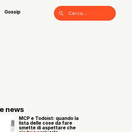
Gossip
re news
MCP e Todoist: quando la
lista delle cose da fare
smette di aspettare che