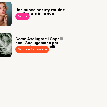
Una nuova beauty routine
per l’estate in arrivo
Salute
Come Asciugare i Capelli
con l’Asciugamano per
non rovinare i capelli
Salute e Benessere