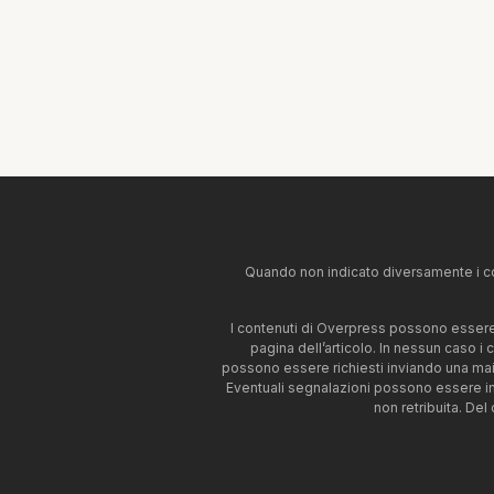
Quando non indicato diversamente i co
I contenuti di Overpress possono essere u
pagina dell’articolo. In nessun caso i
possono essere richiesti inviando una mai
Eventuali segnalazioni possono essere i
non retribuita. Del