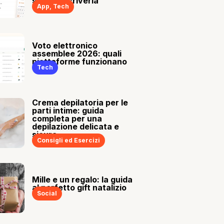
sia tu a scriverla
App
,
Tech
Voto elettronico
assemblee 2026: quali
piattaforme funzionano
Tech
Crema depilatoria per le
parti intime: guida
completa per una
depilazione delicata e
sicura
Consigli ed Esercizi
Mille e un regalo: la guida
al perfetto gift natalizio
Social