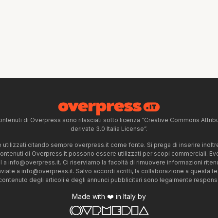
ntenuti di Overpress sono rilasciati sotto licenza “Creative Commons Attr
derivate 3.0 Italia License”.
tilizzati citando sempre overpress.it come fonte. Si prega di inserire inoltre 
 contenuti di Overpress.it possono essere utilizzati per scopi commerciali. Even
l a
info@overpress.it
. Ci riserviamo la facoltà di rimuovere informazioni rit
nviate a
info@overpress.it
. Salvo accordi scritti, la collaborazione a questa t
 contenuto degli articoli e degli annunci pubblicitari sono legalmente responsabi
Made with ❤️ in Italy by