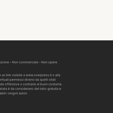
ibuzione – Non commerciale – Non opere
un link visibile a www.overpress.it o alla
tuali permessi diversi da quelli citati
enute offensive o contrarie al buon costume.
estata è da considerarsi del tutto gratuita e
li i singoli autori.