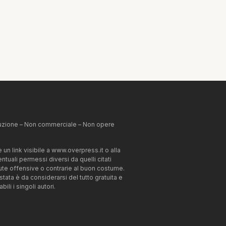
ibuzione – Non commerciale – Non opere
un link visibile a www.overpress.it o alla
tuali permessi diversi da quelli citati
enute offensive o contrarie al buon costume.
estata è da considerarsi del tutto gratuita e
li i singoli autori.