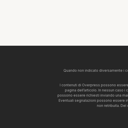
Quando non indicato diversamente i co
I contenuti di Overpress possono essere u
pagina dell’articolo. In nessun caso i
possono essere richiesti inviando una mai
Eventuali segnalazioni possono essere i
non retribuita. Del