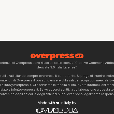
ntenuti di Overpress sono rilasciati sotto licenza “Creative Commons Attr
derivate 3.0 Italia License”.
tilizzati citando sempre overpress.it come fonte. Si prega di inserire inoltre 
 contenuti di Overpress.it possono essere utilizzati per scopi commerciali. Even
l a
info@overpress.it
. Ci riserviamo la facoltà di rimuovere informazioni rit
nviate a
info@overpress.it
. Salvo accordi scritti, la collaborazione a questa t
 contenuto degli articoli e degli annunci pubblicitari sono legalmente responsabi
Made with ❤️ in Italy by