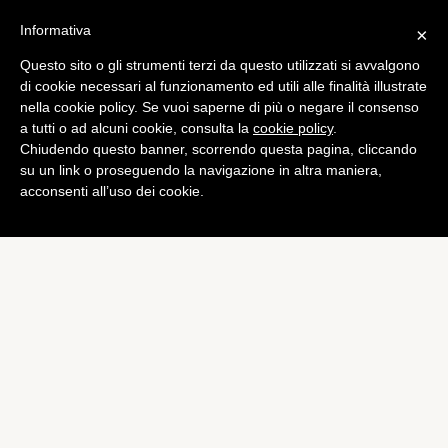
Informativa
×
Questo sito o gli strumenti terzi da questo utilizzati si avvalgono
Curiosità
di cookie necessari al funzionamento ed utili alle finalità illustrate
Qual è il tasso di
nella cookie policy. Se vuoi saperne di più o negare il consenso
a tutti o ad alcuni cookie, consulta la
cookie policy
.
sopravvivenza delle star
Chiudendo questo banner, scorrendo questa pagina, cliccando
della musica?
su un link o proseguendo la navigazione in altra maniera,
acconsenti all’uso dei cookie.
di
Redazione