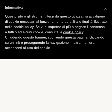
Informativa
×
Questo sito o gli strumenti terzi da questo utilizzati si avvalgono
Curiosità
di cookie necessari al funzionamento ed utili alle finalità illustrate
Il ristorante più costoso del
nella cookie policy. Se vuoi saperne di più o negare il consenso
a tutti o ad alcuni cookie, consulta la
cookie policy
.
mondo: 2.000 dollari a
Chiudendo questo banner, scorrendo questa pagina, cliccando
pasto
su un link o proseguendo la navigazione in altra maniera,
acconsenti all’uso dei cookie.
di
Redazione