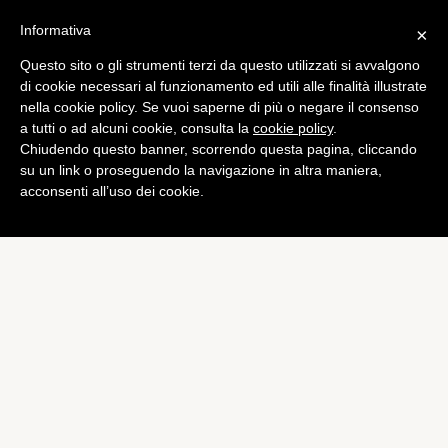
Informativa
×
Questo sito o gli strumenti terzi da questo utilizzati si avvalgono
Curiosità
di cookie necessari al funzionamento ed utili alle finalità illustrate
L’Europa beve il doppio di
nella cookie policy. Se vuoi saperne di più o negare il consenso
a tutti o ad alcuni cookie, consulta la
cookie policy
.
alcol rispetto al resto del
Chiudendo questo banner, scorrendo questa pagina, cliccando
mondo
su un link o proseguendo la navigazione in altra maniera,
acconsenti all’uso dei cookie.
di
Redazione