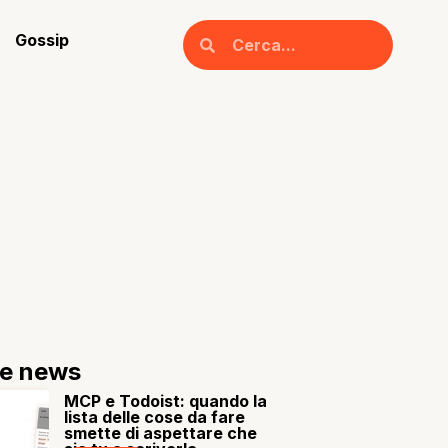
Gossip
re news
MCP e Todoist: quando la
lista delle cose da fare
smette di aspettare che