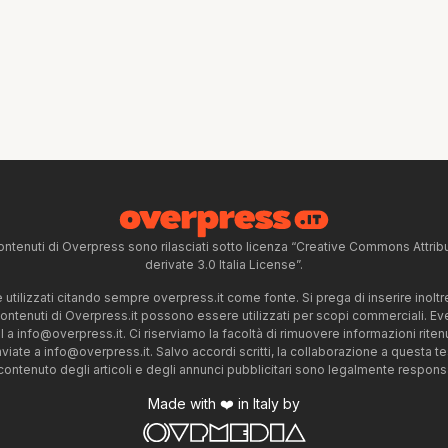
ntenuti di Overpress sono rilasciati sotto licenza “Creative Commons Attr
derivate 3.0 Italia License”.
tilizzati citando sempre overpress.it come fonte. Si prega di inserire inoltre 
 contenuti di Overpress.it possono essere utilizzati per scopi commerciali. Even
l a
info@overpress.it
. Ci riserviamo la facoltà di rimuovere informazioni rit
nviate a
info@overpress.it
. Salvo accordi scritti, la collaborazione a questa t
 contenuto degli articoli e degli annunci pubblicitari sono legalmente responsabi
Made with ❤️ in Italy by