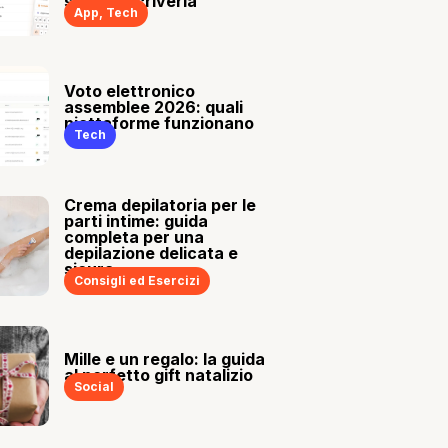
sia tu a scriverla
App
,
Tech
Voto elettronico
assemblee 2026: quali
piattaforme funzionano
Tech
Crema depilatoria per le
parti intime: guida
completa per una
depilazione delicata e
sicura
Consigli ed Esercizi
Mille e un regalo: la guida
al perfetto gift natalizio
Social