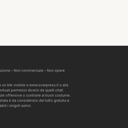
ibuzione – Non commerciale – Non opere
un link visibile a www.overpress.it o alla
tuali permessi diversi da quelli citati
enute offensive o contrarie al buon costume.
estata è da considerarsi del tutto gratuita e
li i singoli autori.