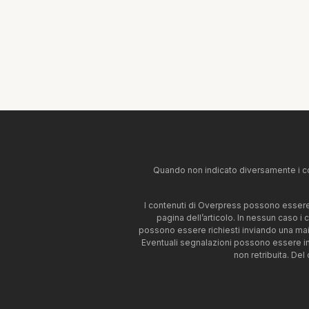
Quando non indicato diversamente i co
I contenuti di Overpress possono essere u
pagina dell’articolo. In nessun caso i
possono essere richiesti inviando una mai
Eventuali segnalazioni possono essere i
non retribuita. Del