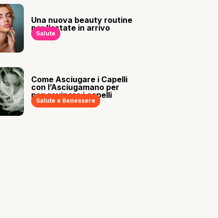
Una nuova beauty routine
per l’estate in arrivo
Salute
Come Asciugare i Capelli
con l’Asciugamano per
non rovinare i capelli
Salute e Benessere